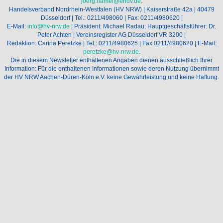
joerg.hamel@ehdv.de
.
Handelsverband Nordrhein-Westfalen (HV NRW) | Kaiserstraße 42a | 40479
Düsseldorf | Tel.: 0211/498060 | Fax: 0211/4980620 |
E-Mail:
info@hv-nrw.de
| Präsident: Michael Radau; Hauptgeschäftsführer: Dr.
Peter Achten | Vereinsregister AG Düsseldorf VR 3200 |
Redaktion: Carina Peretzke | Tel.: 0211/4980625 | Fax 0211/4980620 | E-Mail:
peretzke@hv-nrw.de
.
Die in diesem Newsletter enthaltenen Angaben dienen ausschließlich Ihrer
Information: Für die enthaltenen Informationen sowie deren Nutzung übernimmt
der HV NRW Aachen-Düren-Köln e.V. keine Gewährleistung und keine Haftung.