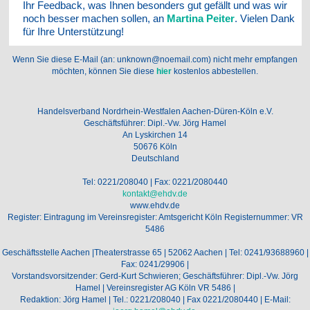
Ihr Feedback, was Ihnen besonders gut gefällt und was wir
noch besser machen sollen, an
Martina Peiter
. Vielen Dank
für Ihre Unterstützung!
Wenn Sie diese E-Mail (an: unknown@noemail.com) nicht mehr empfangen
möchten, können Sie diese
hier
kostenlos abbestellen.
Handelsverband Nordrhein-Westfalen Aachen-Düren-Köln e.V.
Geschäftsführer: Dipl.-Vw. Jörg Hamel
An Lyskirchen 14
50676 Köln
Deutschland
Tel: 0221/208040 | Fax: 0221/2080440
kontakt@ehdv.de
www.ehdv.de
Register: Eintragung im Vereinsregister: Amtsgericht Köln Registernummer: VR
5486
Geschäftsstelle Aachen |Theaterstrasse 65 | 52062 Aachen | Tel: 0241/93688960 |
Fax: 0241/29906 |
Vorstandsvorsitzender: Gerd-Kurt Schwieren; Geschäftsführer: Dipl.-Vw. Jörg
Hamel | Vereinsregister AG Köln VR 5486 |
Redaktion: Jörg Hamel | Tel.: 0221/208040 | Fax 0221/2080440 | E-Mail: