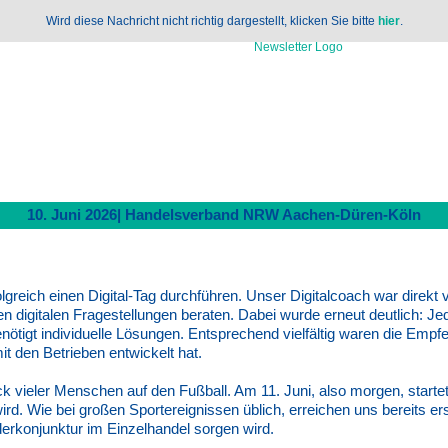
Wird diese Nachricht nicht richtig dargestellt, klicken Sie bitte
hier
.
10. Juni 2026| Handelsverband NRW Aachen-Düren-Köln
lgreich einen Digital-Tag durchführen. Unser Digitalcoach war direkt 
n digitalen Fragestellungen beraten. Dabei wurde erneut deutlich: J
̈tigt individuelle Lösungen. Entsprechend vielfältig waren die Empf
 den Betrieben entwickelt hat.
ick vieler Menschen auf den Fußball. Am 11. Juni, also morgen, starte
wird. Wie bei großen Sportereignissen üblich, erreichen uns bereits e
nderkonjunktur im Einzelhandel sorgen wird.