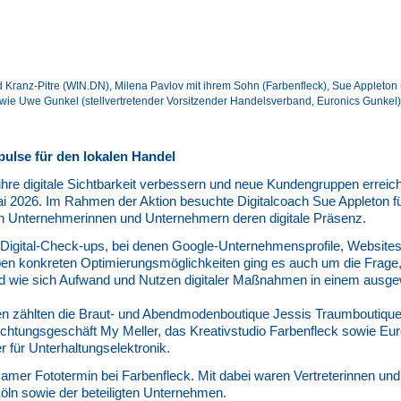
 Kranz-Pitre (WIN.DN), Milena Pavlov mit ihrem Sohn (Farbenfleck), Sue Appleton
e Uwe Gunkel (stellvertretender Vorsitzender Handelsverband, Euronics Gunkel)
mpulse für den lokalen Handel
re digitale Sichtbarkeit verbessern und neue Kundengruppen erreic
ai 2026. Im Rahmen der Aktion besuchte Digitalcoach Sue Appleton f
n Unternehmerinnen und Unternehmern deren digitale Präsenz.
e Digital-Check-ups, bei denen Google-Unternehmensprofile, Websites 
en konkreten Optimierungsmöglichkeiten ging es auch um die Frage, w
 und wie sich Aufwand und Nutzen digitaler Maßnahmen in einem ausge
 zählten die Braut- und Abendmodenboutique Jessis Traumboutique
chtungsgeschäft My Meller, das Kreativstudio Farbenfleck sowie Euro
r für Unterhaltungselektronik.
amer Fototermin bei Farbenfleck. Mit dabei waren Vertreterinnen un
n sowie der beteiligten Unternehmen.