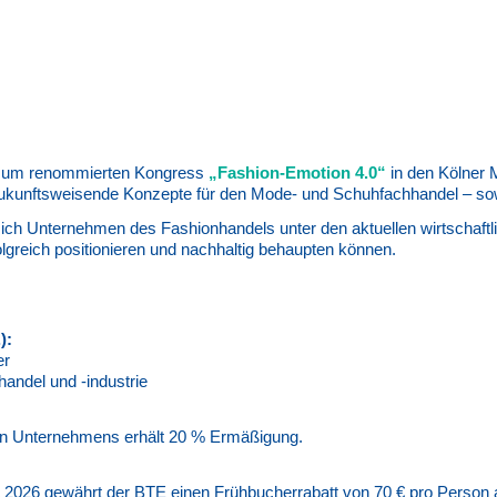
E zum renommierten Kongress
„Fashion-Emotion 4.0“
in den Kölner M
zukunftsweisende Konzepte für den Mode- und Schuhfachhandel – sowoh
 sich Unternehmen des Fashionhandels unter den aktuellen wirtscha
lgreich positionieren und nachhaltig behaupten können.
):
er
handel und -industrie
en Unternehmens erhält 20 % Ermäßigung.
2026 gewährt der BTE einen Frühbucherrabatt von 70 € pro Person a