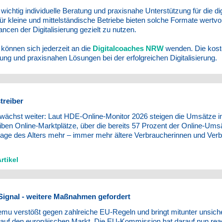
 wichtig individuelle Beratung und praxisnahe Unterstützung für die d
ür kleine und mittelständische Betriebe bieten solche Formate wertvo
ncen der Digitalisierung gezielt zu nutzen.
können sich jederzeit an die
Digitalcoaches NRW
wenden. Die kosten
tung und praxisnahen Lösungen bei der erfolgreichen Digitalisierung.
treiber
wächst weiter: Laut HDE-Online-Monitor 2026 steigen die Umsätze i
ben Online-Marktplätze, über die bereits 57 Prozent der Online-Umsät
Frage des Alters mehr – immer mehr ältere Verbraucherinnen und Ver
rtikel
ignal - weitere Maßnahmen gefordert
emu verstößt gegen zahlreiche EU-Regeln und bringt mitunter unsich
auf den europäischen Markt. Die EU-Kommission hat darauf nun rea