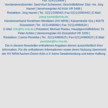
Fax: 0241/29906 |
Vorstandvorsitzender: Gerd-Kurt Schwieren; Geschäftsführer: Dipl.-Vw. Jörg
Hamel | Vereinsregister AG Köln VR 5486 |
Redaktion: Jörg Hamel | Tel.: 0221/208040 | Fax 0221/2080440 | E-Mail:
joerg.hamel@ehdv.de
.
Handelsverband Nordrhein-Westfalen (HV NRW) | Kaiserstraße 42a | 40479
Düsseldorf | Tel.: 0211/498060 | Fax: 0211/4980620 |
E-Mail:
info@hv-nrw.de
| Präsident: Michael Radau; Hauptgeschäftsführer: Dr.
Peter Achten | Vereinsregister AG Düsseldorf VR 3200 |
Redaktion: Carina Peretzke | Tel.: 0211/4980625 | Fax 0211/4980620 | E-Mail:
peretzke@hv-nrw.de
.
Die in diesem Newsletter enthaltenen Angaben dienen ausschließlich Ihrer
Information: Für die enthaltenen Informationen sowie deren Nutzung übernimmt
der HV NRW Aachen-Düren-Köln e.V. keine Gewährleistung und keine Haftung.