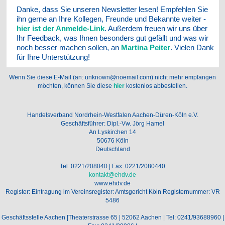
Danke, dass Sie unseren Newsletter lesen! Empfehlen Sie
ihn gerne an Ihre Kollegen, Freunde und Bekannte weiter -
hier ist der Anmelde-Link
. Außerdem freuen wir uns über
Ihr Feedback, was Ihnen besonders gut gefällt und was wir
noch besser machen sollen, an
Martina Peiter
. Vielen Dank
für Ihre Unterstützung!
Wenn Sie diese E-Mail (an: unknown@noemail.com) nicht mehr empfangen
möchten, können Sie diese
hier
kostenlos abbestellen.
Handelsverband Nordrhein-Westfalen Aachen-Düren-Köln e.V.
Geschäftsführer: Dipl.-Vw. Jörg Hamel
An Lyskirchen 14
50676 Köln
Deutschland
Tel: 0221/208040 | Fax: 0221/2080440
kontakt@ehdv.de
www.ehdv.de
Register: Eintragung im Vereinsregister: Amtsgericht Köln Registernummer: VR
5486
Geschäftsstelle Aachen |Theaterstrasse 65 | 52062 Aachen | Tel: 0241/93688960 |